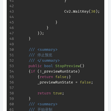
                     }
                     Cv2.WaitKey(
30
);
                 }
             }
         });
     }
///
<summary>
///
 停止预览
///
</summary>
public
bool
StopPreview
(
)
     {
if
 (!_previewRunState)
         {
return
false
;}
         _previewRunState = 
false
;
return
true
;
     }
///
<summary>
///
 开始录制