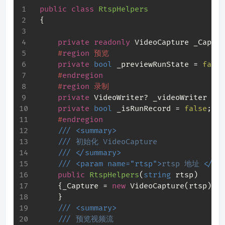
public
class
RtspHelpers
 {
private
readonly
 VideoCapture _Captur
#
region
 预览
private
bool
 _previewRunState = 
false
#
endregion
#
region
 录制
private
 VideoWriter? _videoWriter = 
n
private
bool
 _isRunRecord = 
false
;
#
endregion
///
<summary>
///
 初始化 VideoCapture
///
</summary>
///
<param name="rtsp">
rtsp 地址 
</pa
public
RtspHelpers
(
string
 rtsp
)
     {_Capture = 
new
 VideoCapture(rtsp);
     }
///
<summary>
///
 预览视频流