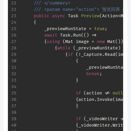
///
</summary>
///
<param name="action">
 预览回调 
</p
public
async
 Task 
Preview
(
Action<Mat>
     {
         _previewRunState = 
true
;
await
 Task.Run(() =>
         {
using
 (Mat image = 
new
 Mat())
             {
while
 (_previewRunState)
                 {
if
 (!_Capture.Read(image
                     {
                         _previewRunState 
break
;
                     }
if
 (action != 
null
)
                     {action.Invoke(image)
                     }
if
 (_videoWriter != 
n
                     {_videoWriter.Write(i