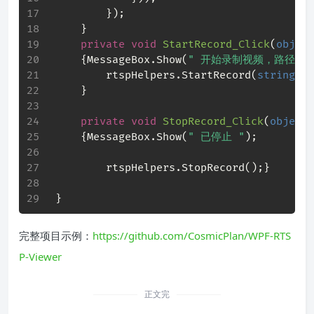
         });
     }
private
void
StartRecord_Click
(
object
     {MessageBox.Show(
" 开始录制视频，路径保
         rtspHelpers.StartRecord(
string
.Fo
     }
private
void
StopRecord_Click
(
object
 
     {MessageBox.Show(
" 已停止 "
);
         rtspHelpers.StopRecord();}
 }
完整项目示例：
https://github.com/CosmicPlan/WPF-RTS
P-Viewer
正文完