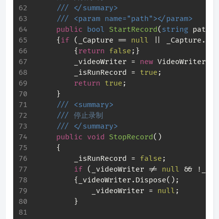
///
</summary>
///
<param name="path">
</param>
public
bool
StartRecord
(
string
 path
)
     {
if
 (_Capture == 
null
 || _Capture.IsD
         {
return
false
;}
         _videoWriter = 
new
 VideoWriter(pa
         _isRunRecord = 
true
;
return
true
;
     }
///
<summary>
///
 停止录制
///
</summary>
public
void
StopRecord
(
)
     {
         _isRunRecord = 
false
;
if
 (_videoWriter != 
null
 && !_vid
         {_videoWriter.Dispose();
             _videoWriter = 
null
;
         }