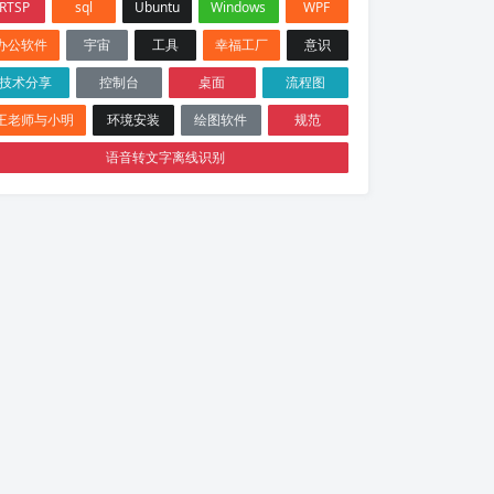
RTSP
sql
Ubuntu
Windows
WPF
办公软件
宇宙
工具
幸福工厂
意识
技术分享
控制台
桌面
流程图
王老师与小明
环境安装
绘图软件
规范
语音转文字离线识别