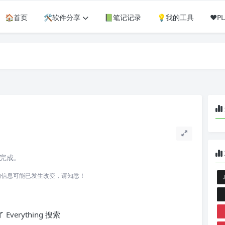
🏠首页
🛠️软件分享
📗笔记记录
💡我的工具
❤️
读完成。
所关联的信息可能已发生改变，请知悉！
erything 搜索