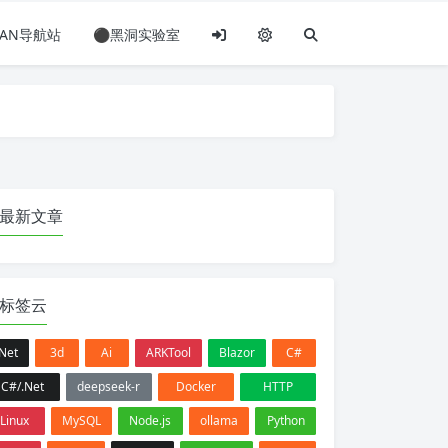
PLAN导航站
⚫黑洞实验室
最新文章
标签云
.Net
3d
Ai
ARKTool
Blazor
C#
C#/.Net
deepseek-r
Docker
HTTP
Linux
MySQL
Node.js
ollama
Python